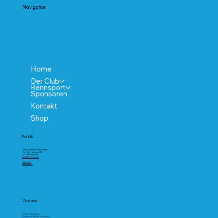
Navigation
Home
Der Club
Rennsport
Sponsoren
Kontakt
Shop
Kontakt
Schiclub Saalbach Hinterglemm
Zwölferkogelweg 122
5754 Hinterglemm
buero@schiclub.net
Impressum
Datenschutz
Vorstand
Obmann Fritz Steger
Obmann Stv. Baschti Gensbichler