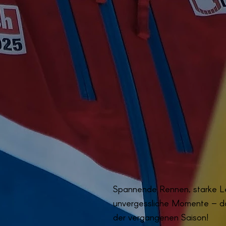
Spannende Rennen, starke L
unvergessliche Momente – da
der vergangenen Saison!